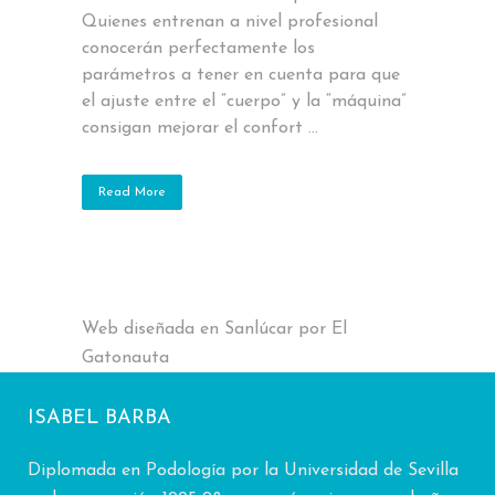
Quienes entrenan a nivel profesional
conocerán perfectamente los
parámetros a tener en cuenta para que
el ajuste entre el “cuerpo” y la “máquina”
consigan mejorar el confort ...
Read More
Web diseñada en Sanlúcar por El
Gatonauta
ISABEL BARBA
Diplomada en Podología por la Universidad de Sevilla