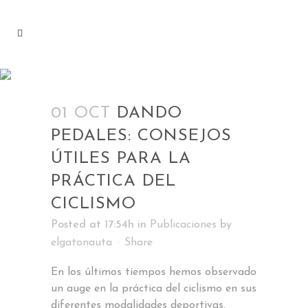
PUBLICACIONES
01 OCT
DANDO
PEDALES: CONSEJOS
ÚTILES PARA LA
PRÁCTICA DEL
CICLISMO
Posted at 17:54h
in
Publicaciones
by
elgatonauta
Share
En los últimos tiempos hemos observado
un auge en la práctica del ciclismo en sus
diferentes modalidades deportivas.