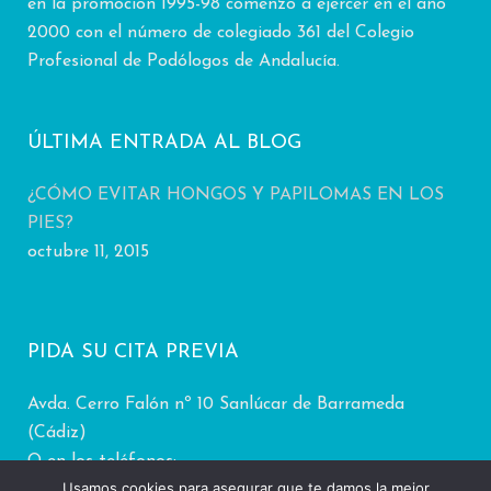
en la promoción 1995-98 comenzó a ejercer en el año
2000 con el número de colegiado 361 del Colegio
Profesional de Podólogos de Andalucía.
ÚLTIMA ENTRADA AL BLOG
¿CÓMO EVITAR HONGOS Y PAPILOMAS EN LOS
PIES?
octubre 11, 2015
PIDA SU CITA PREVIA
Avda. Cerro Falón nº 10 Sanlúcar de Barrameda
(Cádiz)
O en los teléfonos:
Usamos cookies para asegurar que te damos la mejor
625 71 60 04