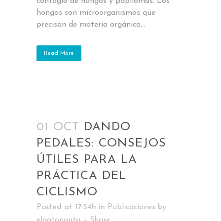
contagio de hongos y papilomas. Los
hongos son microorganismos que
precisan de materia orgánica...
Read More
01 OCT
DANDO
PEDALES: CONSEJOS
ÚTILES PARA LA
PRÁCTICA DEL
CICLISMO
Posted at 17:54h
in
Publicaciones
by
elgatonauta
Share